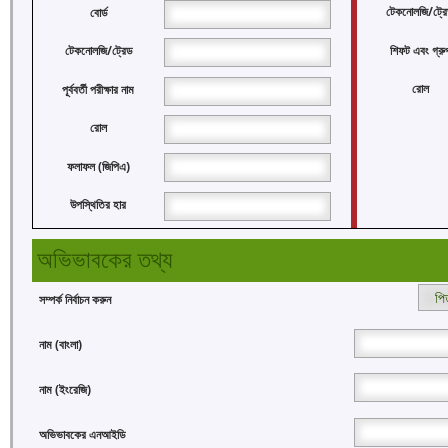
টেকনোলজি/ট্রে
বোর্ড
শিফট এবং গ্রু
টেকনোলজি/ট্রেড
রোল
পূর্ববর্তী পরীক্ষার নাম
রোল
ফলাফল (জিপিএ)
উপস্থিতির হার
অভিভাবকের তথ্য
সম্পর্ক নির্বাচন করুন
নাম (বাংলা)
নাম (ইংরেজি)
অভিভাবকের এনআইডি