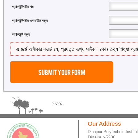
অ্যাকাউন্টধারীর নাম
অ্যাকাউন্টধারীর এনআইডি নম্বর
অ্যাকাউন্ট নম্বর
এ মর্মে অঙ্গীকার করছি যে, প্রদত্ত তথ্য সঠিক। কোন তথ্য মিথ্যা প্রম
Our Address
Dinajpur Polytechnic Institu
Dinajpur-5200.