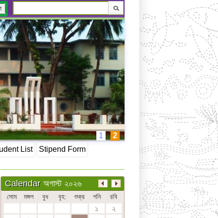
ণ
1
2
udent List
Stipend Form
অগাস্ট ২০২৬
Calendar
সোম
মঙ্গল
বুধ
বৃহ:
শুক্র
শনি
রবি
১
২