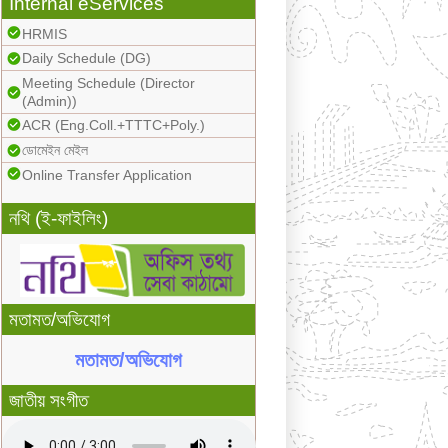
Internal eServices
HRMIS
Daily Schedule (DG)
Meeting Schedule (Director
(Admin))
ACR (Eng.Coll.+TTTC+Poly.)
ডোমেইন মেইল
Online Transfer Application
নথি (ই-ফাইলিং)
মতামত/অভিযোগ
মতামত/অভিযোগ
জাতীয় সংগীত