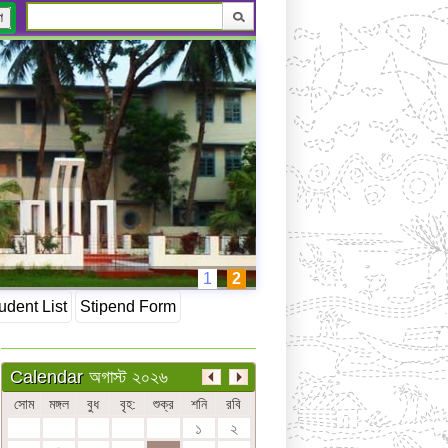
ণ
1
2
udent List
Stipend Form
অগাস্ট ২০২৬
Calendar
সোম
মঙ্গল
বুধ
বৃহ:
শুক্র
শনি
রবি
১
২