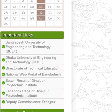
৩
৪
৫
৬
৭
৮
৯
১০
১১
১২
১৩
১৪
১৫
১৬
১৭
১৮
১৯
২০
২১
২২
২৩
২৪
২৫
২৬
২৭
২৮
২৯
৩০
৩১
Important Links
Bangladesh University of
Engineering and Technology
(BUET)
Dhaka University of Engineering
and Technology (DUET)
Directorate of Technical Education
National Web Portal of Bangladesh
Seach Result of Dinajpur
Polytechnic Institute
Facebook Page of Dinajpur
Polytechnic Institute
Deputy Commissioner, Dinajpur