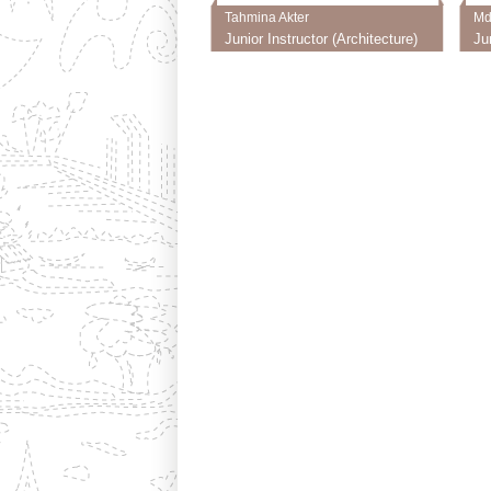
Tahmina Akter
Md
Junior Instructor (Architecture)
Ju