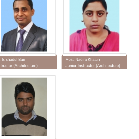
. Ershadul Bari
Most. Nadira Khatun
structor (Architecture)
Junior Instructor (Architecture)