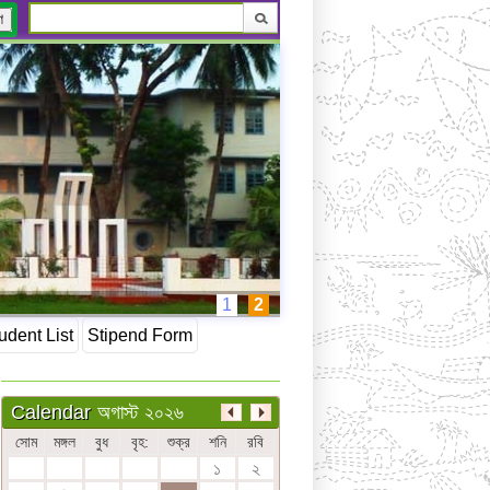
ণ
1
2
udent List
Stipend Form
অগাস্ট ২০২৬
Calendar
সোম
মঙ্গল
বুধ
বৃহ:
শুক্র
শনি
রবি
১
২