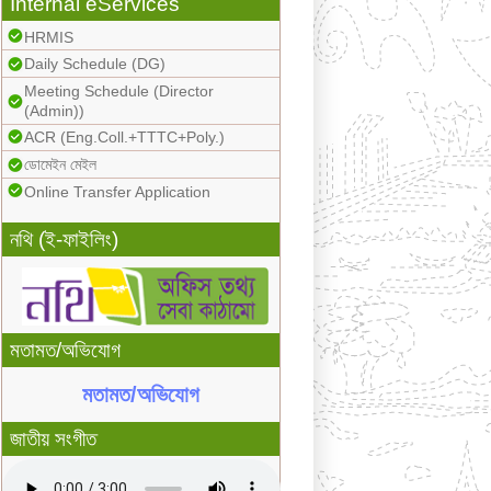
Internal eServices
HRMIS
Daily Schedule (DG)
Meeting Schedule (Director
(Admin))
ACR (Eng.Coll.+TTTC+Poly.)
ডোমেইন মেইল
Online Transfer Application
নথি (ই-ফাইলিং)
মতামত/অভিযোগ
মতামত/অভিযোগ
জাতীয় সংগীত