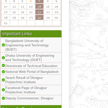
৩
৪
৫
৬
৭
৮
৯
১০
১১
১২
১৩
১৪
১৫
১৬
১৭
১৮
১৯
২০
২১
২২
২৩
২৪
২৫
২৬
২৭
২৮
২৯
৩০
৩১
Important Links
Bangladesh University of
Engineering and Technology
(BUET)
Dhaka University of Engineering
and Technology (DUET)
Directorate of Technical Education
National Web Portal of Bangladesh
Seach Result of Dinajpur
Polytechnic Institute
Facebook Page of Dinajpur
Polytechnic Institute
Deputy Commissioner, Dinajpur