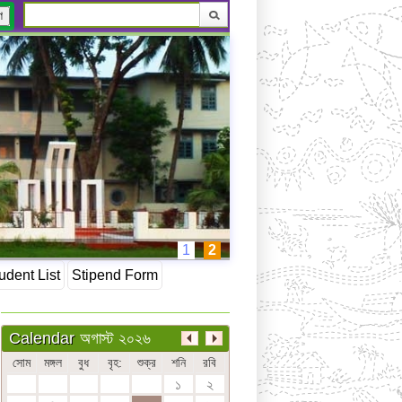
ণ
1
2
udent List
Stipend Form
অগাস্ট ২০২৬
Calendar
সোম
মঙ্গল
বুধ
বৃহ:
শুক্র
শনি
রবি
১
২