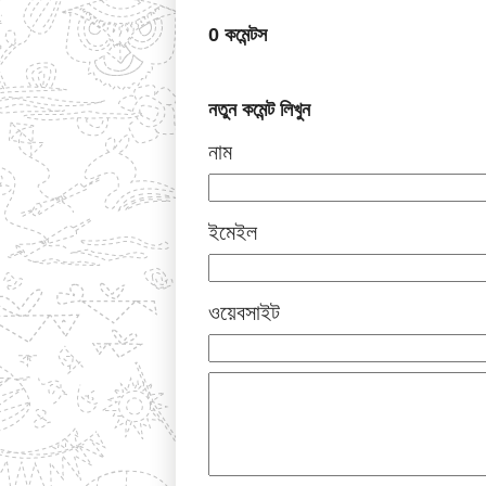
0 কমেন্টস
নতুন কমেন্ট লিখুন
নাম
ইমেইল
ওয়েবসাইট