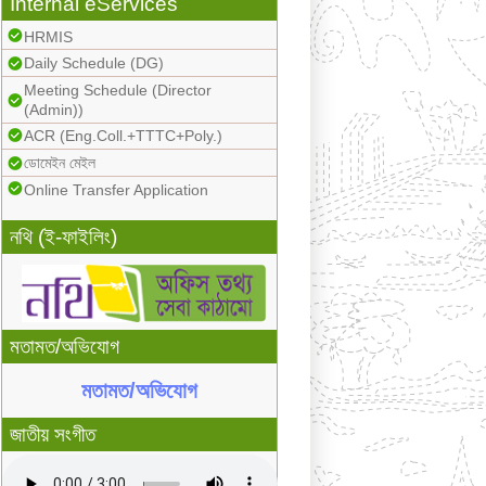
Internal eServices
HRMIS
Daily Schedule (DG)
Meeting Schedule (Director
(Admin))
ACR (Eng.Coll.+TTTC+Poly.)
ডোমেইন মেইল
Online Transfer Application
নথি (ই-ফাইলিং)
মতামত/অভিযোগ
মতামত/অভিযোগ
জাতীয় সংগীত