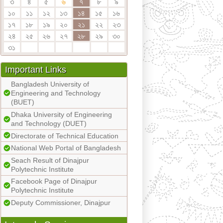
৩
৪
৫
৬
৭
৮
৯
১০
১১
১২
১৩
১৪
১৫
১৬
১৭
১৮
১৯
২০
২১
২২
২৩
২৪
২৫
২৬
২৭
২৮
২৯
৩০
৩১
Important Links
Bangladesh University of
Engineering and Technology
(BUET)
Dhaka University of Engineering
and Technology (DUET)
Directorate of Technical Education
National Web Portal of Bangladesh
Seach Result of Dinajpur
Polytechnic Institute
Facebook Page of Dinajpur
Polytechnic Institute
Deputy Commissioner, Dinajpur