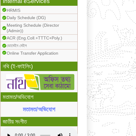
Internal eServices
HRMIS
Daily Schedule (DG)
Meeting Schedule (Director
(Admin))
ACR (Eng.Coll.+TTTC+Poly.)
ডোমেইন মেইল
Online Transfer Application
নথি (ই-ফাইলিং)
মতামত/অভিযোগ
মতামত/অভিযোগ
জাতীয় সংগীত