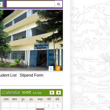
ণ
1
2
udent List
Stipend Form
অগাস্ট ২০২৬
Calendar
সোম
মঙ্গল
বুধ
বৃহ:
শুক্র
শনি
রবি
১
২