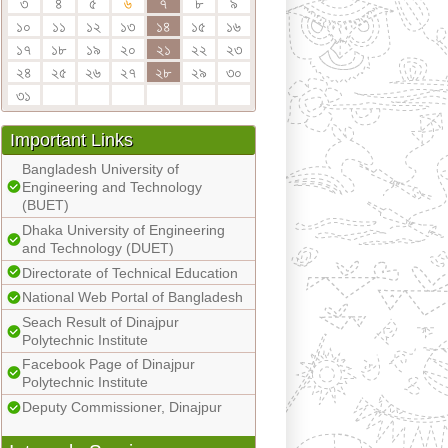
৩
৪
৫
৬
৭
৮
৯
১০
১১
১২
১৩
১৪
১৫
১৬
১৭
১৮
১৯
২০
২১
২২
২৩
২৪
২৫
২৬
২৭
২৮
২৯
৩০
৩১
Important Links
Bangladesh University of
Engineering and Technology
(BUET)
Dhaka University of Engineering
and Technology (DUET)
Directorate of Technical Education
National Web Portal of Bangladesh
Seach Result of Dinajpur
Polytechnic Institute
Facebook Page of Dinajpur
Polytechnic Institute
Deputy Commissioner, Dinajpur