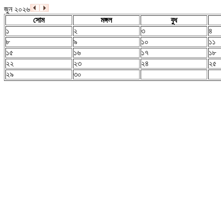
জুন ২০২৬
সোম
মঙ্গল
বুধ
১
২
৩
৪
৮
৯
১০
১১
১৫
১৬
১৭
১৮
২২
২৩
২৪
২৫
২৯
৩০