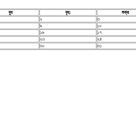
বুধ
বৃহ:
শুক্র
২
৩
৯
১০
১৬
১৭
২৩
২৪
৩০
৩১