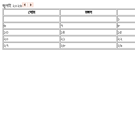
জুলাই ২০২৬
সোম
মঙ্গল
১
৬
৭
৮
১৩
১৪
১৫
২০
২১
২২
২৭
২৮
২৯