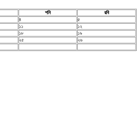
শনি
রবি
৪
৫
১১
১২
১৮
১৯
২৫
২৬