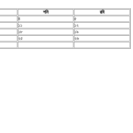
শনি
রবি
৪
৫
১১
১২
১৮
১৯
২৫
২৬