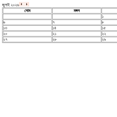
জুলাই ২০২৬
সোম
মঙ্গল
১
৬
৭
৮
১৩
১৪
১৫
২০
২১
২২
২৭
২৮
২৯