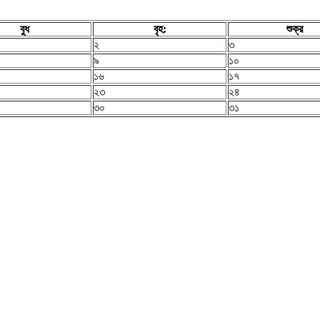
বুধ
বৃহ:
শুক্র
২
৩
৯
১০
১৬
১৭
২৩
২৪
৩০
৩১